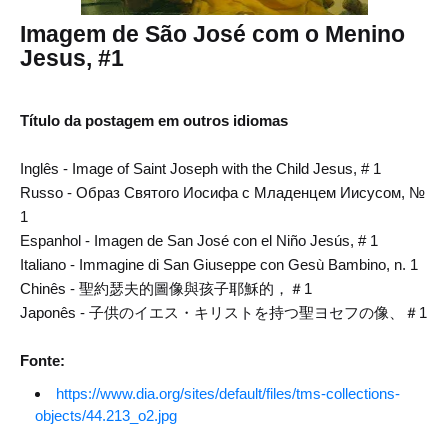
Imagem de São José com o Menino
Jesus, #1
Título da postagem em outros idiomas
Inglês - Image of Saint Joseph with the Child Jesus, # 1
Russo - Образ Святого Иосифа с Младенцем Иисусом, №
1
Espanhol - Imagen de San José con el Niño Jesús, # 1
Italiano - Immagine di San Giuseppe con Gesù Bambino, n. 1
Chinês - 聖約瑟夫的圖像與孩子耶穌的，＃1
Japonês - 子供のイエス・キリストを持つ聖ヨセフの像、＃1
Fonte:
https://www.dia.org/sites/default/files/tms-collections-
objects/44.213_o2.jpg