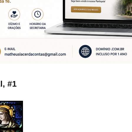
l, #1