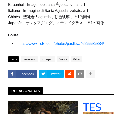
Espanhol - Imagen de santa Águeda, vitral, # 1
Italiano - Immagine di Santa Agueda, vetrate, # 1
Chinês - 聖誕老人agueda，彩色玻璃，＃1的圖像
Japonês - サンタアグエダ、ステンドグラス、＃1の画像
Fonte:
https://www.flickr.com/photos/paullew/46266686334/
Tags
Fevereiro
Imagem
Santa
Vitral
Facebook
Twitter
RELACIONADAS