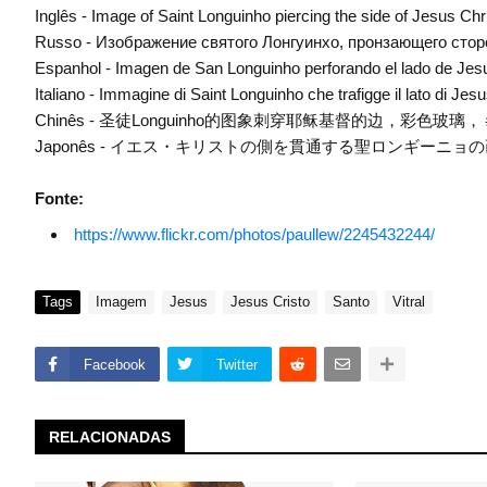
Inglês - Image of Saint Longuinho piercing the side of Jesus Chri
Russo - Изображение святого Лонгуинхо, пронзающего сторо
Espanhol - Imagen de San Longuinho perforando el lado de Jesucr
Italiano - Immagine di Saint Longuinho che trafigge il lato di Jes
Chinês - 圣徒Longuinho的图象刺穿耶稣基督的边，彩色玻璃，
Japonês - イエス・キリストの側を貫通する聖ロンギーニ
Fonte:
https://www.flickr.com/photos/paullew/2245432244/
Tags
Imagem
Jesus
Jesus Cristo
Santo
Vitral
Facebook
Twitter
RELACIONADAS