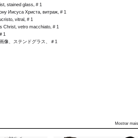
st, stained glass, # 1
ну Иисуса Христа, витраж, # 1
isto, vitral, # 1
us Christ, vetro macchiato, # 1
＃1
ョの画像、ステンドグラス、＃1
Mostrar mai