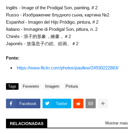
Inglês - Image of the Prodigal Son, painting, # 2
Russo - Изображение блудного сына, картина №2
Espanhol - Imagen del Hijo Pródigo, pintura, # 2
Italiano - Immagine di Prodigal Son, pittura, n. 2
Chinês - 浪子的形象，繪畫，＃2
Japonês - 放蕩息子の絵、絵画、＃2
Fonte:
https://www.flickr.com/photos/paullew/24930222883/
Tags
Fevereiro
Imagem
Pintura
Facebook
Twitter
Mostrar mais
RELACIONADAS