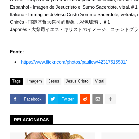
Espanhol - Imagen de Jesucristo el Sumo Sacerdote, vitral, # 1
Italiano - Immagine di Gesù Cristo Sommo Sacerdote, vetrata, n
Chinês - 耶穌基督大祭司的形象，彩色玻璃，＃1
Japonês - 大祭司イエス・キリストのイメージ、ステンドグ
Fonte:
https://www.flickr.com/photos/paullew/42317615981/
Tags
Imagem
Jesus
Jesus Cristo
Vitral
Facebook
Twitter
RELACIONADAS