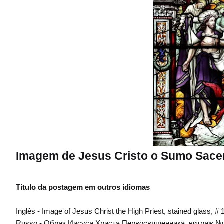
Imagem de Jesus Cristo o Sumo Sacerd
Título da postagem em outros idiomas
Inglês - Image of Jesus Christ the High Priest, stained glass, # 
Russo - Образ Иисуса Христа Первосвященника, витраж №