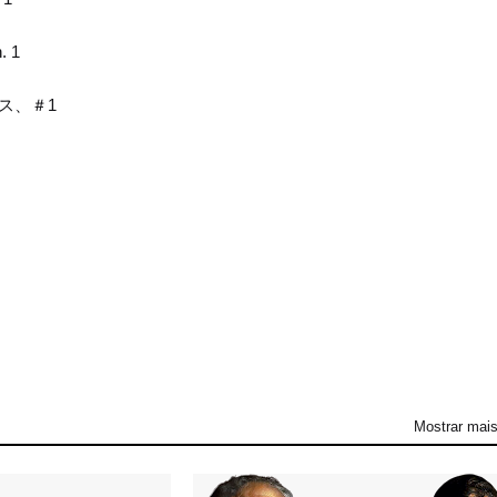
. 1
ラス、＃1
Mostrar mai