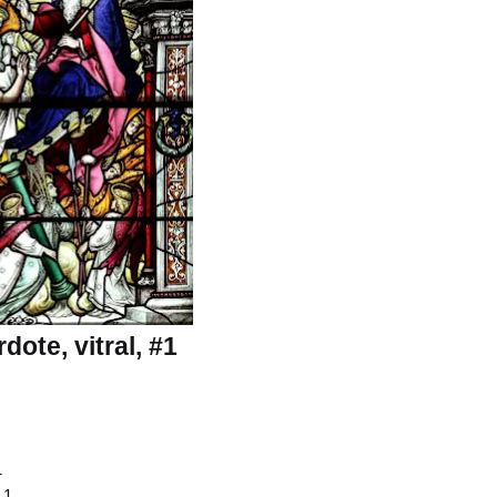
ote, vitral, #1
1
 1