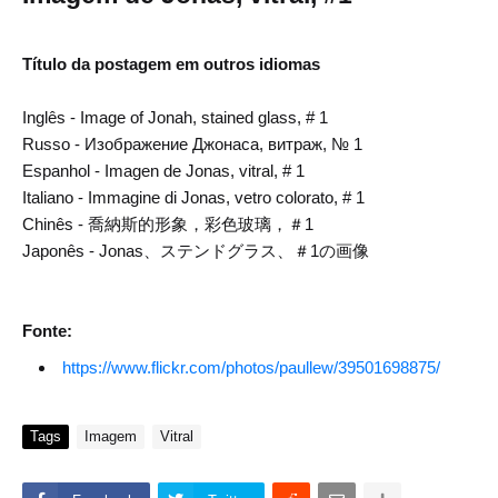
Título da postagem em outros idiomas
Inglês - Image of Jonah, stained glass, # 1
Russo - Изображение Джонаса, витраж, № 1
Espanhol - Imagen de Jonas, vitral, # 1
Italiano - Immagine di Jonas, vetro colorato, # 1
Chinês - 喬納斯的形象，彩色玻璃，＃1
Japonês - Jonas、ステンドグラス、＃1の画像
Fonte:
https://www.flickr.com/photos/paullew/39501698875/
Tags
Imagem
Vitral