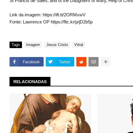
St Francis de Sales, and of the Daughters of Mary, Help of Chr
Link da imagem: https://ift.tt/2ORMxwV
Fonte: Lawrence OP https://flic.kr/p/jD2b5p
Tags
Imagem
Jesus Cristo
Vitral
Facebook
Twitter
RELACIONADAS