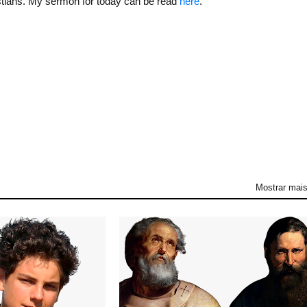
istians. My sermon for today can be read
here
.
Mostrar mai