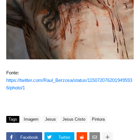
Fonte:
https://twitter.com/Raul_Berzosa/status/115072076201949593
6/photo/1
Tags
Imagem
Jesus
Jesus Cristo
Pintura
Facebook
Twitter