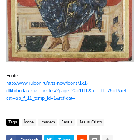
Fonte:
http://www.ruicon.ru/arts-new/icons/1x1-
dtl/hilandar/iisus_hristos/?page_20=1110&p_f_11_75=1&ref-
cat=&p_f_11_temp_id=1&ref-cat=
Tags
Ícone
Imagem
Jesus
Jesus Cristo