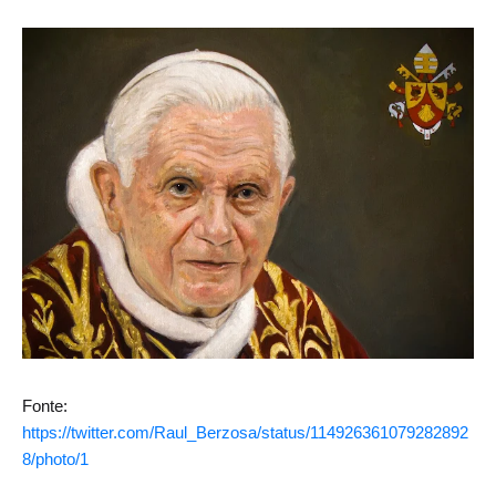
Fonte:
https://twitter.com/Raul_Berzosa/status/114926361079282892
8/photo/1