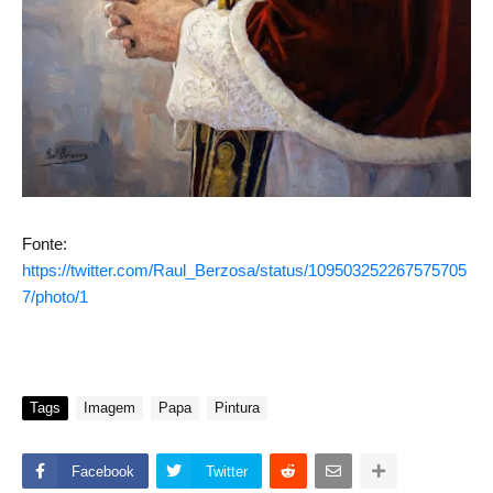
Fonte:
https://twitter.com/Raul_Berzosa/status/109503252267575705
7/photo/1
Tags
Imagem
Papa
Pintura
Facebook
Twitter