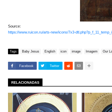
Source:
https://www.ruicon.ru/arts-new/icons/7x3-dtl.php?p_f_11_tem
Tags
Baby Jesus
English
icon
image
Imagem
Our L
Facebook
Twitter
RELACIONADAS