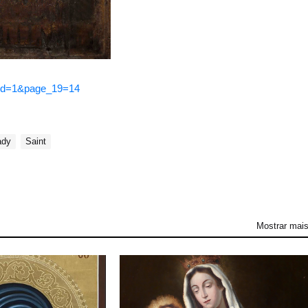
p_id=1&page_19=14
ady
Saint
Mostrar mai