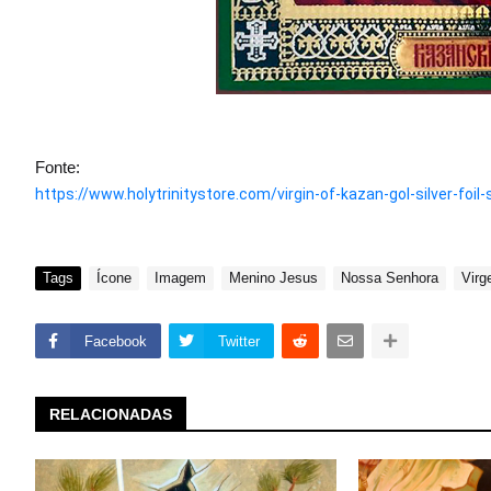
Fonte:
https://www.holytrinitystore.com/virgin-of-kazan-gol-silver-foil
Tags
Ícone
Imagem
Menino Jesus
Nossa Senhora
Virg
Facebook
Twitter
RELACIONADAS