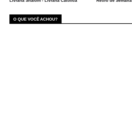
Livraria Shalom - Livraria Católica
Retiro de Semana
O QUE VOCÊ ACHOU?