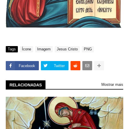
Tags
Ícone
Imagem
Jesus Cristo
PNG
Facebook
Twitter
Mostrar mais
RELACIONADAS