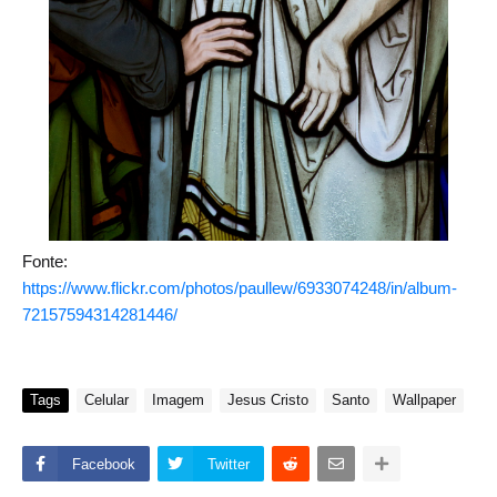
Fonte:
https://www.flickr.com/photos/paullew/6933074248/in/album-
72157594314281446/
Tags
Celular
Imagem
Jesus Cristo
Santo
Wallpaper
Facebook
Twitter