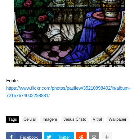
Fonte:
https://www.flickr.com/photos/paullew/35210998402/in/album-
72157674002298881/
Tags
Celular
Imagem
Jesus Cristo
Vitral
Wallpaper
Facebook
Twitter