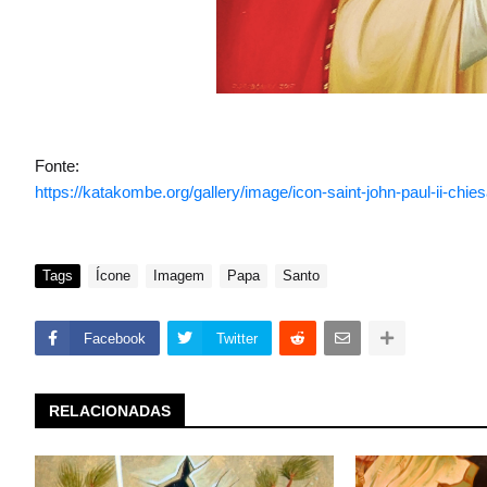
Fonte:
https://katakombe.org/gallery/image/icon-saint-john-paul-ii-ch
Tags
Ícone
Imagem
Papa
Santo
Facebook
Twitter
RELACIONADAS