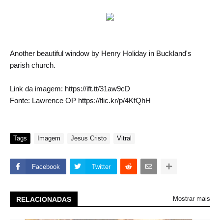
Another beautiful window by Henry Holiday in Buckland's
parish church.
Link da imagem: https://ift.tt/31aw9cD
Fonte: Lawrence OP https://flic.kr/p/4KfQhH
Tags
Imagem
Jesus Cristo
Vitral
Facebook
Twitter
Mostrar mais
RELACIONADAS