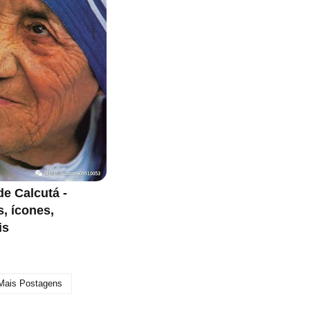
de Calcutá -
s, ícones,
is
 Mais Postagens